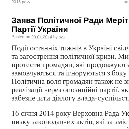
2013 року
но
Заява Політичної Ради Меріт
Партії України
Posted on
20.01.2014
by
svk
Події останніх тижнів в Україні сві
та загострення політичної кризи. М
протести громадян, які продовжуютьс
замовчуються та ігноруються з боку 
Політична воля громадян також не з
реалізації через опозиційні партії, я
забезпечити діалогу влада-суспільст
16 січня 2014 року Верховна Рада У
низку законодавчих актів, які за зміс