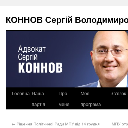
КОННОВ Сергій Володимиров
Головна
Наша
Про
Моя
Зв’язок
партія
мене
програма
←
Рішення Політичної Ради МПУ від 14 грудня
МПУ отри