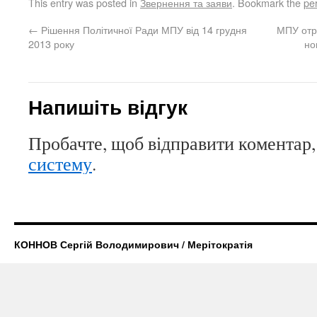
This entry was posted in
Звернення та заяви
. Bookmark the
pe
←
Рішення Політичної Ради МПУ від 14 грудня
МПУ отри
2013 року
но
Напишіть відгук
Пробачте, щоб відправити коментар,
систему
.
КОННОВ Сергій Володимирович / Мерітократія