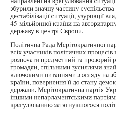
направлені на врегулювання ситуації
збурили значну частину суспільства 
дестабілізації ситуації, узурпації в
45-мільйонної країни на авторитарн
державу в центрі Європи.
Політична Рада Мерітократичної пар
всіх учасників політичних процесів 
розпочати предметний та прозорий р
громадян, спільними зусиллями знай
ключовими питаннями з огляду на зб
країни, повернення її до стану демо
держави. Мерітократична партія Укр
іншими непарламентськими партіям
врегулюванню затягнувшогося політ