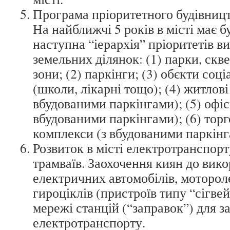
Програма пріоритетного будівництв
На найближчі 5 років в місті має 
наступна “іерархія” пріоритетів в
земельних ділянок: (1) парки, скв
зони; (2) паркінги; (3) обєкти со
(школи, лікарні тощо); (4) житлові
вбудованими паркінгами); (5) офіс
вбудованими паркінгами); (6) тор
комплекси (з вбудованими паркінг
Розвиток в місті електротранспорт
трамваїв. Заохочення киян до вик
електричних автомобілів, мотороле
гироціклів (пристроїв типу “сігве
мережі станцій (“заправок”) для з
електротранспорту.