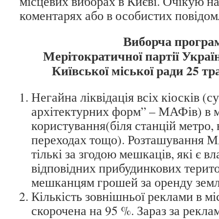
місцевих виборах в Києві. Очікую на
коментарях або в особистих повідо
Виборча програ
Мерітократичної партії Україн
Київської міської ради 25 тр
Негайна ліквідація всіх кіосків (
архітектурних форм” – МАФів) в 
користування(біля станцій метро, 
переходах тощо). Розташування МА
тількі за згодою мешкаців, які є в
відповідних прибудинкових терито
мешканцям грошей за оренду зем
Кількість зовнішньої реклами в мі
скорочена на 95 %. Зараз за рекл