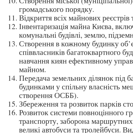
Створення міської (муніціпальної)
громадського порядку.
Відкриття всіх майнових реєстрів т
Інвентаризація майна Києва, вклю
комунальні будівлі, землю, підземн
Створення в кожному будинку об’
співвласників багатоквартного бу
навчання киян ефективному упра
майном.
Передача земельних ділянок під 
будинками у спільну власність ме
створення ОСББ).
Збереження та розвиток парків сто
Розвиток системи повноцінного г
транспорту, заборона маршрутних т
великі автобуси та тролейбуси. В