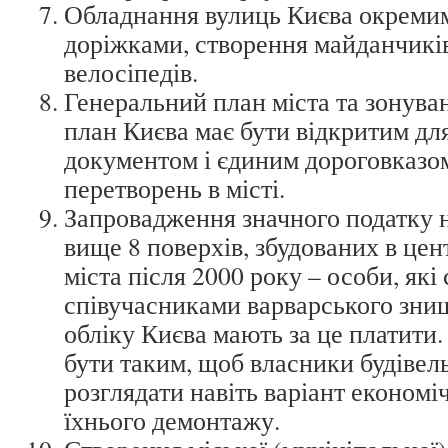
Обладнання вулиць Києва окреми
доріжками, створення майданчикі
велосіпедів.
Генеральний план міста та зонува
план Києва має бути відкритим дл
документом і єдиним дороговказом
перетворень в місті.
Запровадження значного податку н
вище 8 поверхів, збудованих в цен
міста після 2000 року – особи, які
співучасниками варварського зни
обліку Києва мають за це платити.
бути таким, щоб власники будівел
розглядати навіть варіант економі
їхнього демонтажу.