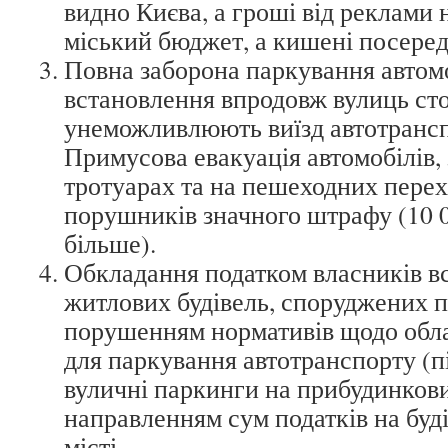
видно Києва, а гроші від реклами
міський бюджет, а кишені посеред
Повна заборона паркування автомо
встановлення впродовж вулиць сто
унеможливлюють виїзд автотрансп
Примусова евакуація автомобілів,
тротуарах та на пешеходних перех
порушників значного штрафу (10 0
більше).
Обкладання податком власників вс
житлових будівель, споруджених п
порушенням нормативів щодо обла
для паркування автотранспорту (пі
вуличні паркинги на прибудинкови
направленням сум податків на буді
місті.