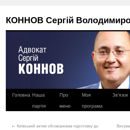
КОННОВ Сергій Володимиров
Головна
Наша
Про
Моя
Зв’язок
партія
мене
програма
←
Київський актив обговорював підготовку до
Висува