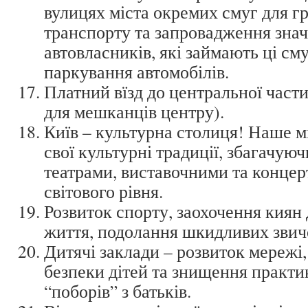
вулицях міста окремих смуг для г
транспорту та запровадження зна
автовласників, які займають ці см
паркування автомобілів.
Платний вїзд до центральної части
для мешканців центру).
Київ – культурна столиця! Наше м
свої культурні традиції, збагачую
театрами, виставочними та конце
світового рівня.
Розвиток спорту, заохочення киян 
життя, подолання шкидливих звич
Дитячі заклади – розвиток мережі,
безпеки дітей та знищення практи
“поборів” з батьків.